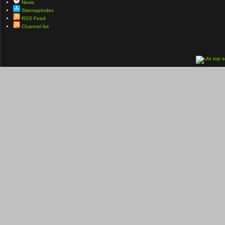
News
SitemapIndex
RSS Feed
Channel list