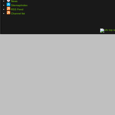
News
SitemapIndex
RSS Feed
Channel list