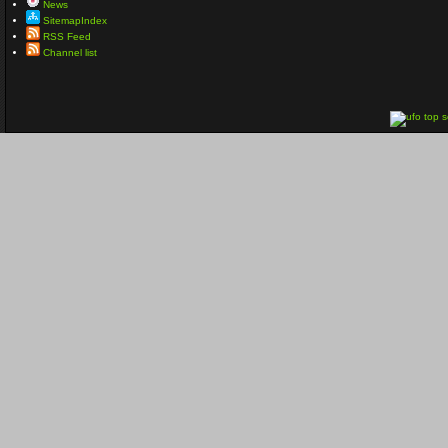
News
SitemapIndex
RSS Feed
Channel list