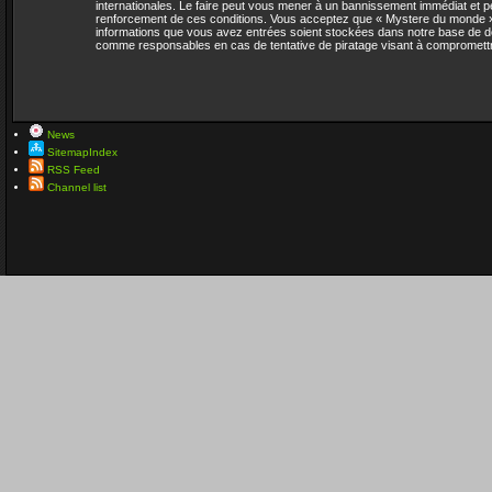
internationales. Le faire peut vous mener à un bannissement immédiat et pe
renforcement de ces conditions. Vous acceptez que « Mystere du monde » su
informations que vous avez entrées soient stockées dans notre base de do
comme responsables en cas de tentative de piratage visant à compromett
News
SitemapIndex
RSS Feed
Channel list