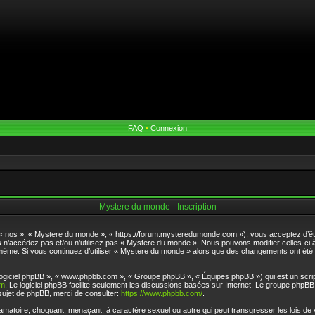
FAQ
•
Connexion
Mystere du monde - Inscription
 « nos », « Mystere du monde », « https://forum.mysteredumonde.com »), vous acceptez d’êt
rs n’accédez pas et/ou n’utilisez pas « Mystere du monde ». Nous pouvons modifier celles-ci
ous-même. Si vous continuez d’utiliser « Mystere du monde » alors que des changements ont ét
 « logiciel phpBB », « www.phpbb.com », « Groupe phpBB », « Équipes phpBB ») qui est un scrip
om
. Le logiciel phpBB facilite seulement les discussions basées sur Internet. Le groupe php
ujet de phpBB, merci de consulter:
https://www.phpbb.com/
.
famatoire, choquant, menaçant, à caractère sexuel ou autre qui peut transgresser les lois de