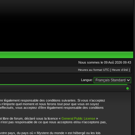
Nous sommes le 09 Aoû 2026 09:43
Heures au format UTC [ Heure d’été ]
Langue:
re légalement responsable des conditions suivantes. Si vous n’acceptez
 à n’importe quel moment et nous ferons tout pour que vous en soyez
é effectués, vous acceptez d’être légalement responsable des conditions
t libre de forum, déclaré sous la licence «
General Public License
»
BB n’est pas responsable de ce que nous acceptons et/ou n’acceptons pas,
 votre pays, du pays où « Mystere du monde » est hébergé ou les lois