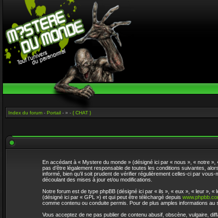
Index du forum
-
Portail
- » -
{ CHAT }
En accédant à « Mystere du monde » (désigné ici par « nous », « notre »,
pas d’être légalement responsable de toutes les conditions suivantes, alo
informé, bien qu’il soit prudent de vérifier régulièrement celles-ci par v
découlant des mises à jour et/ou modifications.
Notre forum est de type phpBB (désigné ici par « ils », « eux », « leur »,
(désigné ici par « GPL ») et qui peut être téléchargé depuis
www.phpbb.c
comme contenu ou conduite permis. Pour de plus amples informations au s
Vous acceptez de ne pas publier de contenu abusif, obscène, vulgaire, dif