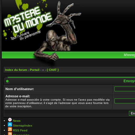
M’enreg
Index du forum
-
Portail
- » -
{ CHAT }
Envoye
Nom d’utilisateur:
Adresse e-mail:
Adresse e-mail associée à votre compte. Si vous ne l’avez pas modifiée via
votre panneau d’utilisateur, il s’agit de l’adresse que vous avez fournie lors
de votre inscription.
News
SitemapIndex
RSS Feed