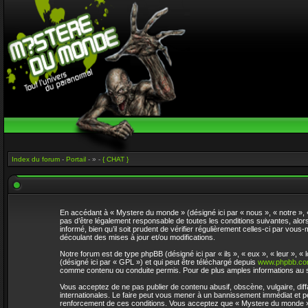
Index du forum
-
Portail
- » -
{ CHAT }
En accédant à « Mystere du monde » (désigné ici par « nous », « notre »,
pas d’être légalement responsable de toutes les conditions suivantes, alo
informé, bien qu’il soit prudent de vérifier régulièrement celles-ci par v
découlant des mises à jour et/ou modifications.
Notre forum est de type phpBB (désigné ici par « ils », « eux », « leur »,
(désigné ici par « GPL ») et qui peut être téléchargé depuis
www.phpbb.c
comme contenu ou conduite permis. Pour de plus amples informations au s
Vous acceptez de ne pas publier de contenu abusif, obscène, vulgaire, dif
internationales. Le faire peut vous mener à un bannissement immédiat et pe
renforcement de ces conditions. Vous acceptez que « Mystere du monde » su