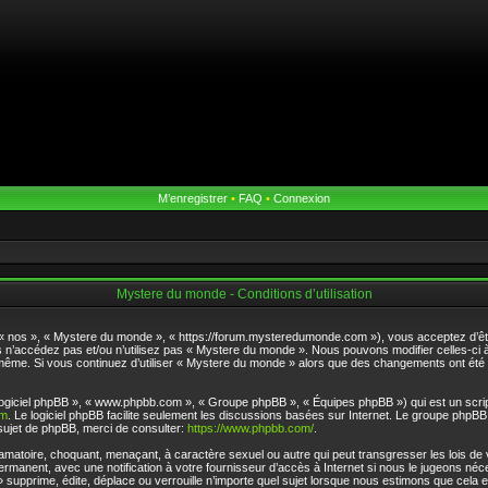
M’enregistrer
•
FAQ
•
Connexion
Mystere du monde - Conditions d’utilisation
 « nos », « Mystere du monde », « https://forum.mysteredumonde.com »), vous acceptez d’êt
rs n’accédez pas et/ou n’utilisez pas « Mystere du monde ». Nous pouvons modifier celles-ci
ous-même. Si vous continuez d’utiliser « Mystere du monde » alors que des changements ont ét
 « logiciel phpBB », « www.phpbb.com », « Groupe phpBB », « Équipes phpBB ») qui est un scrip
om
. Le logiciel phpBB facilite seulement les discussions basées sur Internet. Le groupe php
ujet de phpBB, merci de consulter:
https://www.phpbb.com/
.
famatoire, choquant, menaçant, à caractère sexuel ou autre qui peut transgresser les lois de
rmanent, avec une notification à votre fournisseur d’accès à Internet si nous le jugeons né
pprime, édite, déplace ou verrouille n’importe quel sujet lorsque nous estimons que cela est