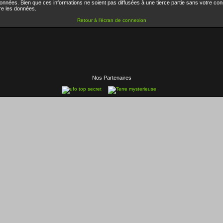
nnées. Bien que ces informations ne soient pas diffusées à une tierce partie sans votre co
re les données.
Retour à l’écran de connexion
Nos Partenaires