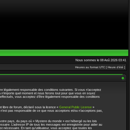
Nous sommes le 08 Aoû 2026 03:41
Heures au format UTC [ Heure d’été ]
re légalement responsable des conditions suivantes. Si vous n’acceptez
 à n’importe quel moment et nous ferons tout pour que vous en soyez
é effectués, vous acceptez d’être légalement responsable des conditions
t libre de forum, déclaré sous la licence «
General Public License
»
BB n’est pas responsable de ce que nous acceptons et/ou n’acceptons pas,
 votre pays, du pays où « Mystere du monde » est hébergé ou les lois
cessaire. L’adresse IP de tous les messages est enregistrée pour aider au
 nécessaire. En tant qu’utilisateur, vous acceptez que toutes les