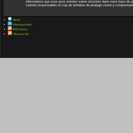
informations que vous avez entrées soient stockées dans notre base de do
comme responsables en cas de tentative de piratage visant à compromett
News
SitemapIndex
RSS Feed
Channel list