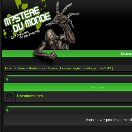
M’enreg
Index du forum
-
Portail
- » »
Univers, Astronomie,Astrobiologie...
-
{ CHAT }
Forums
Documentaires
Vous n’avez pas les permissio