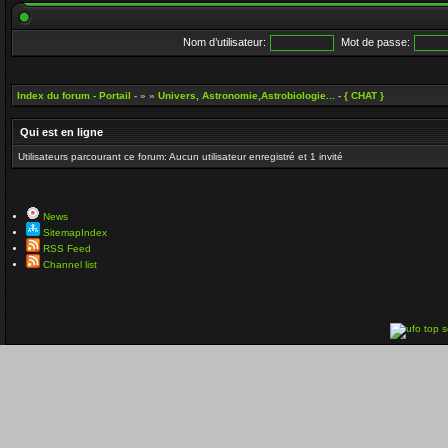
Nom d’utilisateur:
Mot de passe:
Index du forum
-
Portail
- » »
Univers, Astronomie,Astrobiologie...
-
{ CHAT }
Qui est en ligne
Utilisateurs parcourant ce forum: Aucun utilisateur enregistré et 1 invité
News
SitemapIndex
RSS Feed
Channel list